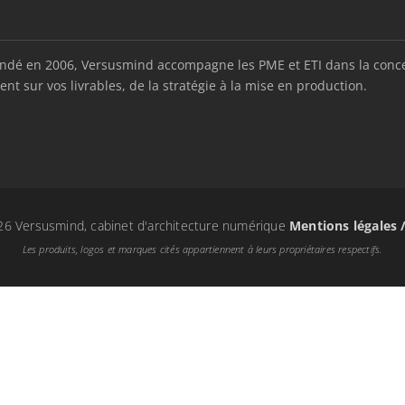
é en 2006, Versusmind accompagne les PME et ETI dans la conception
nt sur vos livrables, de la stratégie à la mise en production.
6 Versusmind, cabinet d'architecture numérique
Mentions légales 
Les produits, logos et marques cités appartiennent à leurs propriétaires respectifs.