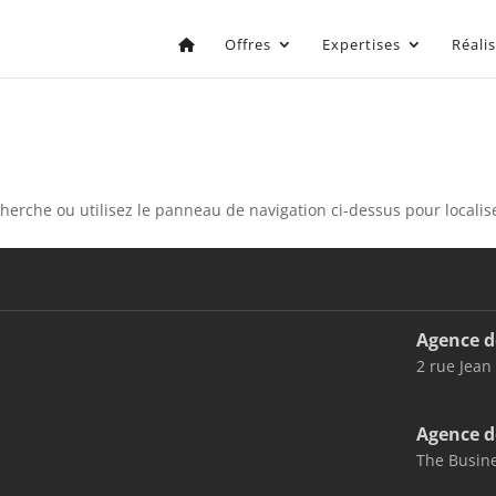
Offres
Expertises
Réali
erche ou utilisez le panneau de navigation ci-dessus pour localiser
Agence d
2 rue Jean
Agence d
The Busine