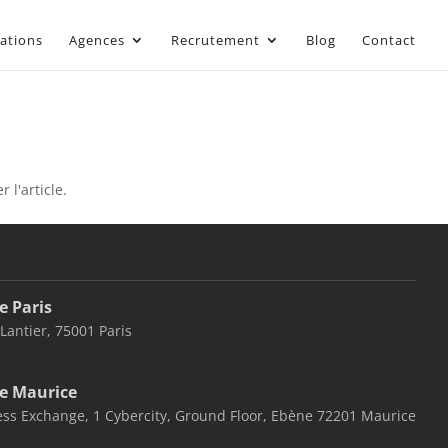
sations
Agences
Recrutement
Blog
Contact
 l'article.
e Paris
 Lantier, 75001 Paris
e Maurice
ss Exchange, 1 Cybercity, Ground Floor, Ebène 72201 Maurice