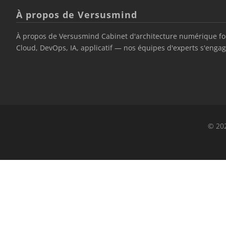
À propos de Versusmind
À propos de Versusmind Cabinet d'architecture numérique fond
Cloud, DevOps, IA, applicatif — nos équipes d'experts s'engage
© 202