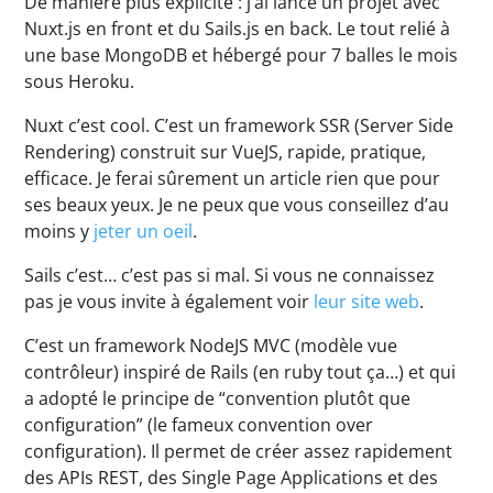
De manière plus explicite : j’ai lancé un projet avec
Nuxt.js en front et du Sails.js en back. Le tout relié à
une base MongoDB et hébergé pour 7 balles le mois
sous Heroku.
Nuxt c’est cool. C’est un framework SSR (Server Side
Rendering) construit sur VueJS, rapide, pratique,
efficace. Je ferai sûrement un article rien que pour
ses beaux yeux. Je ne peux que vous conseillez d’au
moins y
jeter un oeil
.
Sails c’est… c’est pas si mal. Si vous ne connaissez
pas je vous invite à également voir
leur site web
.
C’est un framework NodeJS MVC (modèle vue
contrôleur) inspiré de Rails (en ruby tout ça…) et qui
a adopté le principe de “convention plutôt que
configuration” (le fameux convention over
configuration). Il permet de créer assez rapidement
des APIs REST, des Single Page Applications et des