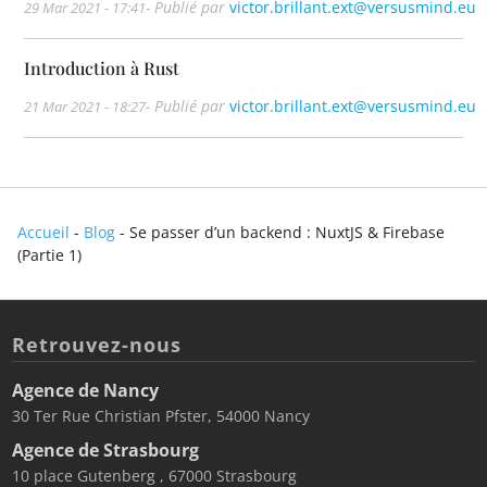
- Publié par
victor.brillant.ext@versusmind.eu
29 Mar 2021 - 17:41
Introduction à Rust
- Publié par
victor.brillant.ext@versusmind.eu
21 Mar 2021 - 18:27
Accueil
-
Blog
-
Se passer d’un backend : NuxtJS & Firebase
(Partie 1)
Retrouvez-nous
Agence de Nancy
30 Ter Rue Christian Pfster, 54000 Nancy
Agence de Strasbourg
10 place Gutenberg , 67000 Strasbourg