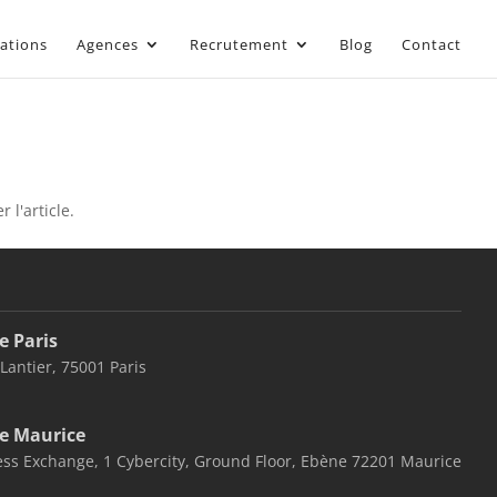
sations
Agences
Recrutement
Blog
Contact
 l'article.
e Paris
 Lantier, 75001 Paris
e Maurice
ss Exchange, 1 Cybercity, Ground Floor, Ebène 72201 Maurice