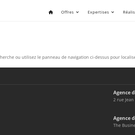
Offres
Expertises
Réali
erche ou utilisez le panneau de navigation ci-dessus pour localiser
Agence d
2 rue Jean
Agence d
The Busine