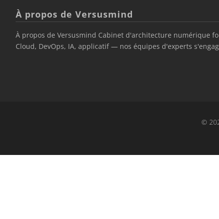
À propos de Versusmind
À propos de Versusmind Cabinet d'architecture numérique fond
Cloud, DevOps, IA, applicatif — nos équipes d'experts s'engage
© 202