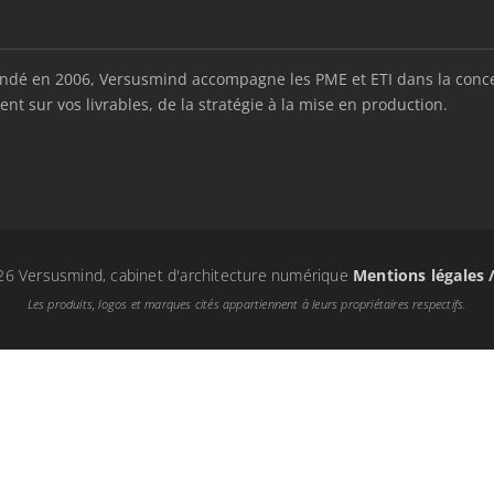
é en 2006, Versusmind accompagne les PME et ETI dans la conception
nt sur vos livrables, de la stratégie à la mise en production.
6 Versusmind, cabinet d'architecture numérique
Mentions légales 
Les produits, logos et marques cités appartiennent à leurs propriétaires respectifs.