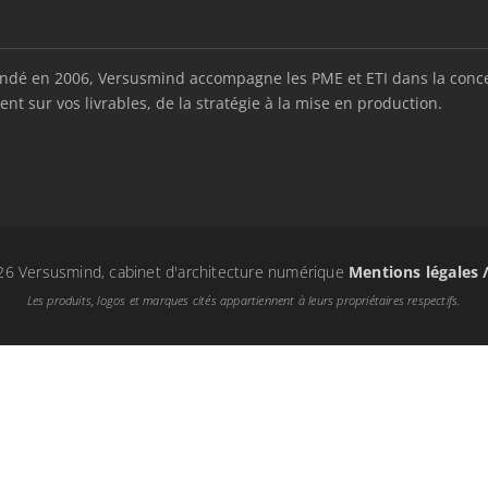
é en 2006, Versusmind accompagne les PME et ETI dans la conception
nt sur vos livrables, de la stratégie à la mise en production.
6 Versusmind, cabinet d'architecture numérique
Mentions légales 
Les produits, logos et marques cités appartiennent à leurs propriétaires respectifs.