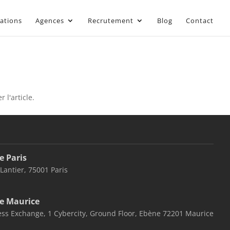
sations
Agences
Recrutement
Blog
Contact
 l'article.
e Paris
 Lantier, 75001 Paris
e Maurice
ss Exchange, 1 Cybercity, Ground Floor, Ebène 72201 Maurice