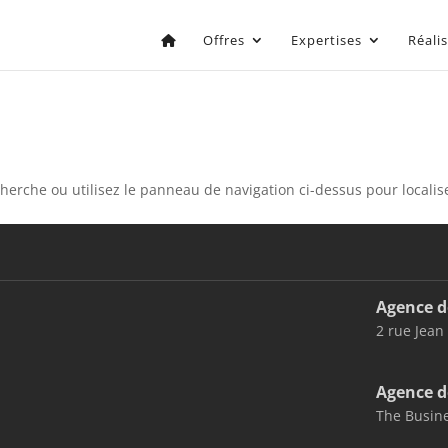
Offres
Expertises
Réali
erche ou utilisez le panneau de navigation ci-dessus pour localiser
Agence d
2 rue Jean
Agence d
The Busine