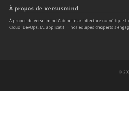
À propos de Versusmind
À propos de Versusmind Cabinet d'architecture numérique fond
Cloud, DevOps, IA, applicatif — nos équipes d'experts s'engage
© 202