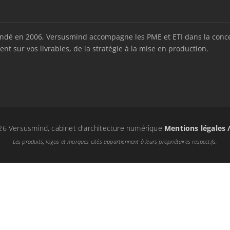
é en 2006, Versusmind accompagne les PME et ETI dans la conception
nt sur vos livrables, de la stratégie à la mise en production.
6 Versusmind, cabinet d'architecture numérique
Mentions légales 
Les produits, logos et marques cités appartiennent à leurs propriétaires respectifs.