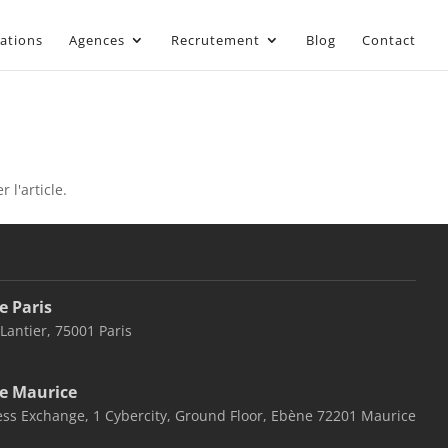
sations
Agences
Recrutement
Blog
Contact
 l'article.
e Paris
 Lantier, 75001 Paris
e Maurice
ss Exchange, 1 Cybercity, Ground Floor, Ebène 72201 Maurice