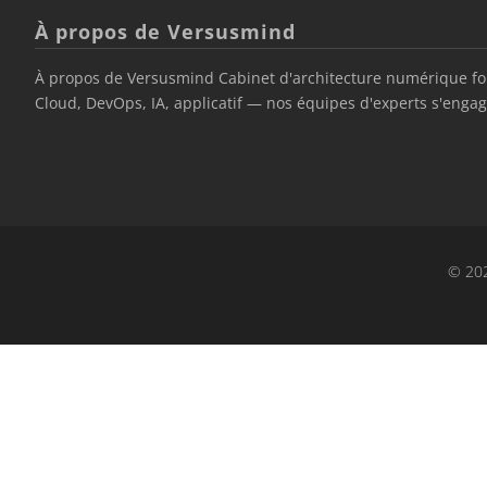
À propos de Versusmind
À propos de Versusmind Cabinet d'architecture numérique fond
Cloud, DevOps, IA, applicatif — nos équipes d'experts s'engage
© 202