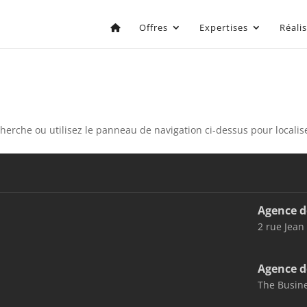
Offres
Expertises
Réali
erche ou utilisez le panneau de navigation ci-dessus pour localiser
Agence d
2 rue Jean
Agence d
The Busine