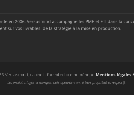
é en 2006, Versusmind accompagne les PME et ETI dans la conception
nt sur vos livrables, de la stratégie à la mise en production.
6 Versusmind, cabinet d'architecture numérique
Mentions légales 
Les produits, logos et marques cités appartiennent à leurs propriétaires respectifs.