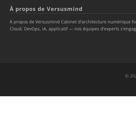
À propos de Versusmind
À propos de Versusmind Cabinet d'architecture numérique fond
Cloud, DevOps, IA, applicatif — nos équipes d'experts s'engage
© 202