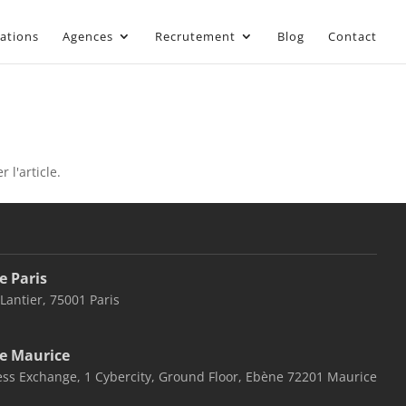
sations
Agences
Recrutement
Blog
Contact
 l'article.
e Paris
 Lantier, 75001 Paris
e Maurice
ss Exchange, 1 Cybercity, Ground Floor, Ebène 72201 Maurice