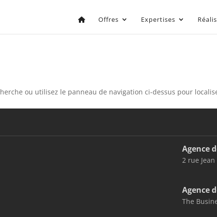
Offres
Expertises
Réali
erche ou utilisez le panneau de navigation ci-dessus pour localiser
Agence d
2 rue Jean
Agence d
The Busine