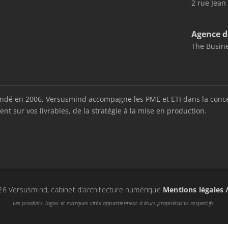
2 rue Jean
Agence d
The Busine
é en 2006, Versusmind accompagne les PME et ETI dans la conception
nt sur vos livrables, de la stratégie à la mise en production.
6 Versusmind, cabinet d'architecture numérique
Mentions légales 
Les produits, logos et marques cités appartiennent à leurs propriétaires respectifs.