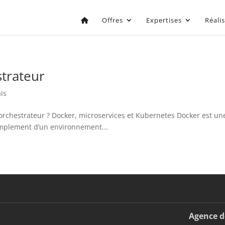
Offres
Expertises
Réali
trateur
is
 orchestrateur ? Docker, microservices et Kubernetes Docker est u
implement d’un environnement...
Agence d