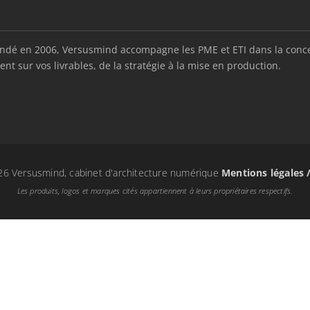
é en 2006, Versusmind accompagne les PME et ETI dans la conception
nt sur vos livrables, de la stratégie à la mise en production.
6 Versusmind, cabinet d'architecture numérique
Mentions légales 
Les produits, logos et marques cités appartiennent à leurs propriétaires respectifs.