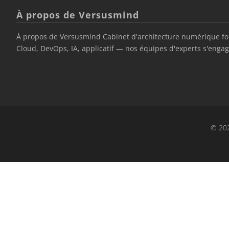
À propos de Versusmind
À propos de Versusmind Cabinet d'architecture numérique fond
Cloud, DevOps, IA, applicatif — nos équipes d'experts s'engage
© 202