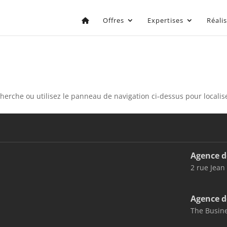
Offres
Expertises
Réali
erche ou utilisez le panneau de navigation ci-dessus pour localiser
Agence d
2 rue Jean
Agence d
The Busine