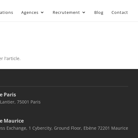
sations
Agences
Recrutement
Blog
Contact
 l'article.
e Paris
 Lantier, 75001 Paris
e Maurice
ss Exchange, 1 Cybercity, Ground Floor, Ebène 72201 Maurice