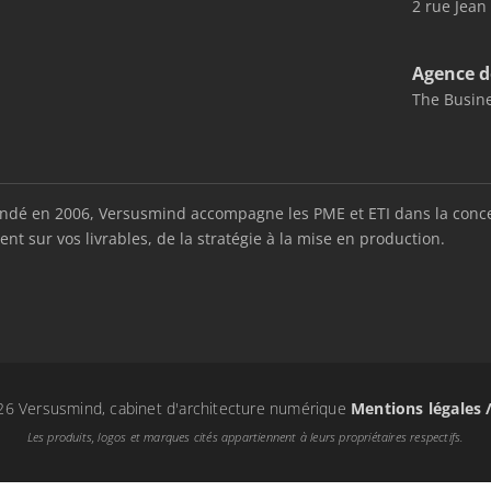
2 rue Jean
Agence d
The Busine
é en 2006, Versusmind accompagne les PME et ETI dans la conception
nt sur vos livrables, de la stratégie à la mise en production.
6 Versusmind, cabinet d'architecture numérique
Mentions légales 
Les produits, logos et marques cités appartiennent à leurs propriétaires respectifs.