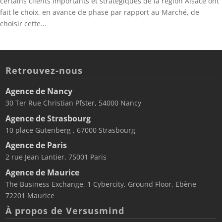
certains clients importants et stratégiques de la région Alsace ont
fait le choix, en avance de phase par rapport au Marché, de
choisir cette...
Retrouvez-nous
Agence de Nancy
30 Ter Rue Christian Pfster, 54000 Nancy
Agence de Strasbourg
10 place Gutenberg , 67000 Strasbourg
Agence de Paris
2 rue Jean Lantier, 75001 Paris
Agence de Maurice
The Business Exchange, 1 Cybercity, Ground Floor, Ebène
72201 Maurice
À propos de Versusmind