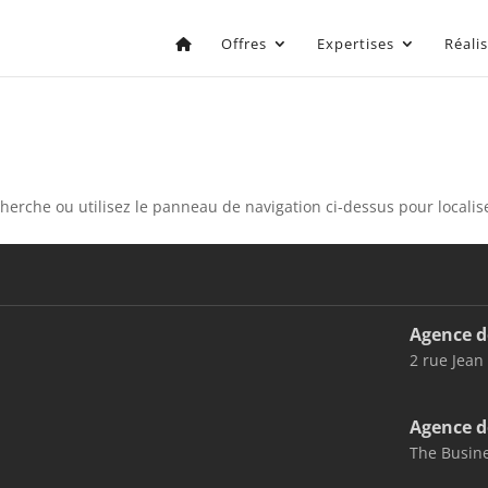
Offres
Expertises
Réali
erche ou utilisez le panneau de navigation ci-dessus pour localiser
Agence d
2 rue Jean
Agence d
The Busine