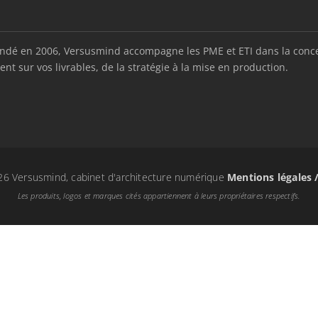
é en 2006, Versusmind accompagne les PME et ETI dans la conception
nt sur vos livrables, de la stratégie à la mise en production.
6 Versusmind, cabinet d'architecture numérique
Mentions légales 
Les produits, logos et marques cités appartiennent à leurs propriétaires respectifs.