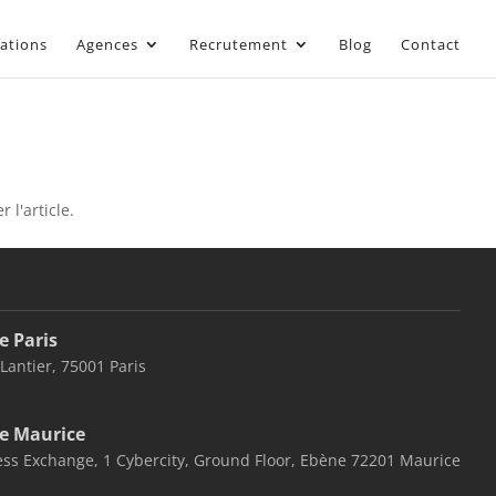
sations
Agences
Recrutement
Blog
Contact
 l'article.
e Paris
 Lantier, 75001 Paris
e Maurice
ss Exchange, 1 Cybercity, Ground Floor, Ebène 72201 Maurice