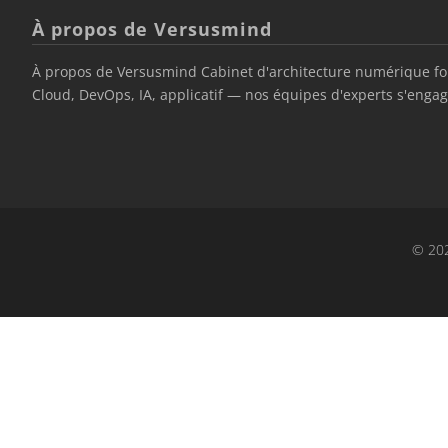
À propos de Versusmind
À propos de Versusmind Cabinet d'architecture numérique fond
Cloud, DevOps, IA, applicatif — nos équipes d'experts s'engage
© 202