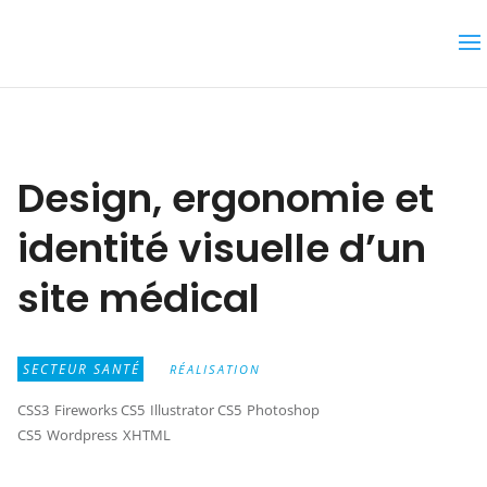
Design, ergonomie et
identité visuelle d’un
site médical
SECTEUR SANTÉ
RÉALISATION
CSS3
Fireworks CS5
Illustrator CS5
Photoshop
CS5
Wordpress
XHTML