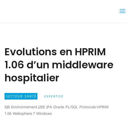
Evolutions en HPRIM
1.06 d’un middleware
hospitalier
SECTEUR SANTÉ
EXPERTISE
EJB
Environnement J2EE
JPA
Oracle
PL/SQL
Protocole HPRIM
1.06
Websphere 7
Windows